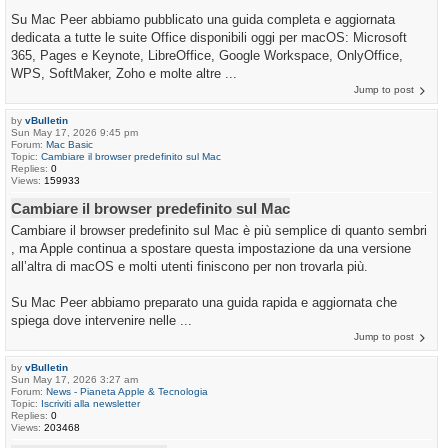
Su Mac Peer abbiamo pubblicato una guida completa e aggiornata
dedicata a tutte le suite Office disponibili oggi per macOS: Microsoft
365, Pages e Keynote, LibreOffice, Google Workspace, OnlyOffice,
WPS, SoftMaker, Zoho e molte altre ...
Jump to post
by
vBulletin
Sun May 17, 2026 9:45 pm
Forum:
Mac Basic
Topic:
Cambiare il browser predefinito sul Mac
Replies:
0
Views:
159933
Cambiare il browser predefinito sul Mac
Cambiare il browser predefinito sul Mac è più semplice di quanto sembri
, ma Apple continua a spostare questa impostazione da una versione
all’altra di macOS e molti utenti finiscono per non trovarla più.
Su Mac Peer abbiamo preparato una guida rapida e aggiornata che
spiega dove intervenire nelle ...
Jump to post
by
vBulletin
Sun May 17, 2026 3:27 am
Forum:
News - Pianeta Apple & Tecnologia
Topic:
Iscriviti alla newsletter
Replies:
0
Views:
203468