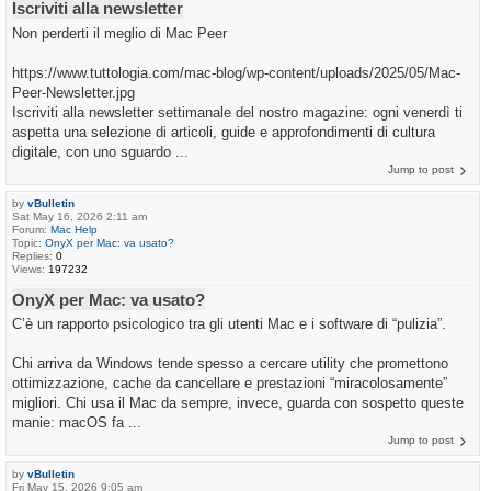
Iscriviti alla newsletter
Non perderti il meglio di Mac Peer
https://www.tuttologia.com/mac-blog/wp-content/uploads/2025/05/Mac-
Peer-Newsletter.jpg
Iscriviti alla newsletter settimanale del nostro magazine: ogni venerdì ti
aspetta una selezione di articoli, guide e approfondimenti di cultura
digitale, con uno sguardo ...
Jump to post
by
vBulletin
Sat May 16, 2026 2:11 am
Forum:
Mac Help
Topic:
OnyX per Mac: va usato?
Replies:
0
Views:
197232
OnyX per Mac: va usato?
C’è un rapporto psicologico tra gli utenti Mac e i software di “pulizia”.
Chi arriva da Windows tende spesso a cercare utility che promettono
ottimizzazione, cache da cancellare e prestazioni “miracolosamente”
migliori. Chi usa il Mac da sempre, invece, guarda con sospetto queste
manie: macOS fa ...
Jump to post
by
vBulletin
Fri May 15, 2026 9:05 am