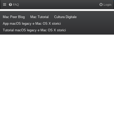
Forum Mac Peer
FAQ
Login
(Opens a new tab)
(Opens a new tab)
(Opens a new tab)
Mac Peer Blog
Mac Tutorial
Cultura Digitale
(Opens a new tab)
App macOS legacy e Mac OS X storici
(Opens a new tab)
Tutorial macOS legacy e Mac OS X storici