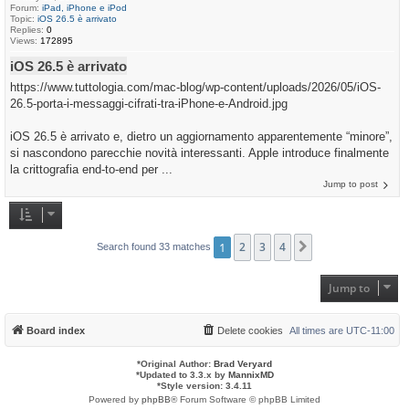
Forum:
iPad, iPhone e iPod
Topic:
iOS 26.5 è arrivato
Replies:
0
Views:
172895
iOS 26.5 è arrivato
https://www.tuttologia.com/mac-blog/wp-content/uploads/2026/05/iOS-
26.5-porta-i-messaggi-cifrati-tra-iPhone-e-Android.jpg
iOS 26.5 è arrivato e, dietro un aggiornamento apparentemente “minore”,
si nascondono parecchie novità interessanti. Apple introduce finalmente
la crittografia end-to-end per ...
Jump to post
1
2
3
4
Next
Search found 33 matches
Jump to
Board index
Delete cookies
All times are
UTC-11:00
*
Original Author:
Brad Veryard
*
Updated to 3.3.x by
MannixMD
*
Style version: 3.4.11
Powered by
phpBB
® Forum Software © phpBB Limited