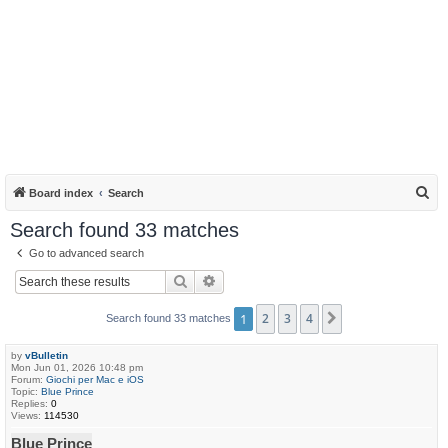
S
Board index
Search
e
Search found 33 matches
a
Go to advanced search
r
Search
Advanced search
c
h
1
2
3
4
Next
Search found 33 matches
by
vBulletin
Mon Jun 01, 2026 10:48 pm
Forum:
Giochi per Mac e iOS
Topic:
Blue Prince
Replies:
0
Views:
114530
Blue Prince