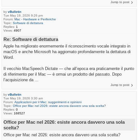
Jump to post
by
vBulletin
Tue May 19, 2026 9:26 pm
Forum:
Mac - Hardware e Periferiche
Topic:
Software di dettatura
Replies:
1
Views:
4907
Re: Software di dettatura
Apple ha migliorato enormemente il riconoscimento vocale integrato in
macOS e anche Microsoft ha aggiornato profondamente la dettatura di
Word.
Il vecchio MacSpeech Dictate — che all’epoca era praticamente il punto
di riferimento per il Mac — è ormai un prodotto del passato. Dopo
l’acquisizione da ...
Jump to post
by
vBulletin
Tue May 19, 2026 3:30 am
Forum:
Applicazioni per il Mac: suggerimenti e opinioni
Topic:
Office per Mac nel 2026: esiste ancora davvero una sola scelta?
Replies:
0
Views:
168527
Office per Mac nel 2026: esiste ancora davvero una sola
scelta?
Office per Mac nel 2026: esiste ancora davvero una sola scelta?