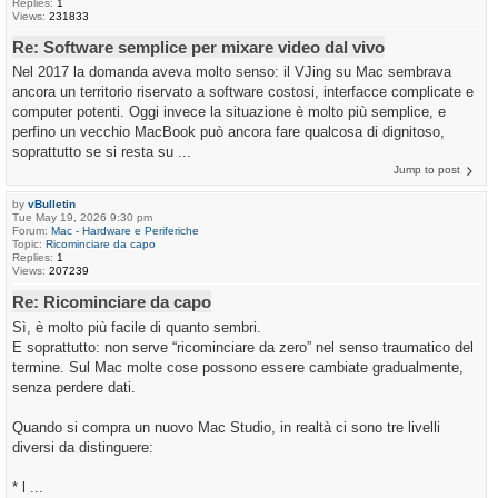
Replies:
1
Views:
231833
Re: Software semplice per mixare video dal vivo
Nel 2017 la domanda aveva molto senso: il VJing su Mac sembrava
ancora un territorio riservato a software costosi, interfacce complicate e
computer potenti. Oggi invece la situazione è molto più semplice, e
perfino un vecchio MacBook può ancora fare qualcosa di dignitoso,
soprattutto se si resta su ...
Jump to post
by
vBulletin
Tue May 19, 2026 9:30 pm
Forum:
Mac - Hardware e Periferiche
Topic:
Ricominciare da capo
Replies:
1
Views:
207239
Re: Ricominciare da capo
Sì, è molto più facile di quanto sembri.
E soprattutto: non serve “ricominciare da zero” nel senso traumatico del
termine. Sul Mac molte cose possono essere cambiate gradualmente,
senza perdere dati.
Quando si compra un nuovo Mac Studio, in realtà ci sono tre livelli
diversi da distinguere:
* l ...