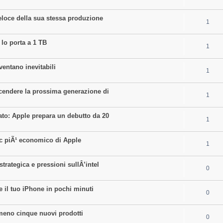
i
e
l
e
eloce della sua stessa produzione
R
1
p
i
s
e
l
e
 lo porta a 1 TB
R
1
p
i
s
e
l
e
ventano inevitabili
R
1
p
i
s
e
l
e
endere la prossima generazione di
R
1
p
i
s
e
l
e
to: Apple prepara un debutto da 20
R
1
p
i
s
e
l
e
ac piÃ¹ economico di Apple
R
1
p
i
s
e
l
e
rategica e pressioni sullÂ’intel
R
0
p
i
s
e
l
e
e il tuo iPhone in pochi minuti
R
0
p
i
s
e
l
e
lmeno cinque nuovi prodotti
R
0
p
i
s