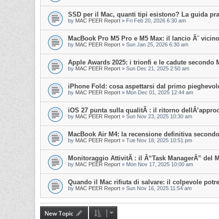
SSD per il Mac, quanti tipi esistono? La guida pra
by
MAC PEER Report
»
Fri Feb 20, 2026 6:30 am
MacBook Pro M5 Pro e M5 Max: il lancio Ã¨ vicino?
by
MAC PEER Report
»
Sun Jan 25, 2026 6:30 am
Apple Awards 2025: i trionfi e le cadute secondo
by
MAC PEER Report
»
Sun Dec 21, 2025 2:50 am
iPhone Fold: cosa aspettarsi dal primo pieghevol
by
MAC PEER Report
»
Mon Dec 01, 2025 12:44 am
iOS 27 punta sulla qualitÃ : il ritorno dellÂ’app
by
MAC PEER Report
»
Sun Nov 23, 2025 10:30 am
MacBook Air M4: la recensione definitiva secondo 
by
MAC PEER Report
»
Tue Nov 18, 2025 10:51 pm
Monitoraggio AttivitÃ : il Â“Task ManagerÂ” del 
by
MAC PEER Report
»
Mon Nov 17, 2025 10:00 am
Quando il Mac rifiuta di salvare: il colpevole po
by
MAC PEER Report
»
Sun Nov 16, 2025 11:54 am
New Topic