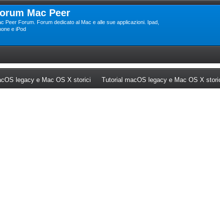
orum Mac Peer
c Peer Forum. Forum dedicato al Mac e alle sue applicazioni. Ipad,
hone e iPod
ew tab)
(Opens a new tab)
cOS legacy e Mac OS X storici
Tutorial macOS legacy e Mac OS X stori