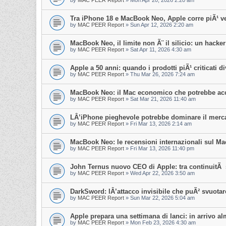
by
MAC PEER Report
»
Mon Apr 20, 2026 2:20 am
Tra iPhone 18 e MacBook Neo, Apple corre piÃ¹ v
by
MAC PEER Report
»
Sun Apr 12, 2026 2:20 am
MacBook Neo, il limite non Ã¨ il silicio: un hacker
by
MAC PEER Report
»
Sat Apr 11, 2026 4:30 am
Apple a 50 anni: quando i prodotti piÃ¹ criticati di
by
MAC PEER Report
»
Thu Mar 26, 2026 7:24 am
MacBook Neo: il Mac economico che potrebbe acc
by
MAC PEER Report
»
Sat Mar 21, 2026 11:40 am
LÂ’iPhone pieghevole potrebbe dominare il merca
by
MAC PEER Report
»
Fri Mar 13, 2026 2:14 am
MacBook Neo: le recensioni internazionali sul M
by
MAC PEER Report
»
Fri Mar 13, 2026 11:40 pm
John Ternus nuovo CEO di Apple: tra continuitÃ st
by
MAC PEER Report
»
Wed Apr 22, 2026 3:50 am
DarkSword: lÂ’attacco invisibile che puÃ² svuotar
by
MAC PEER Report
»
Sun Mar 22, 2026 5:04 am
Apple prepara una settimana di lanci: in arrivo a
by
MAC PEER Report
»
Mon Feb 23, 2026 4:30 am