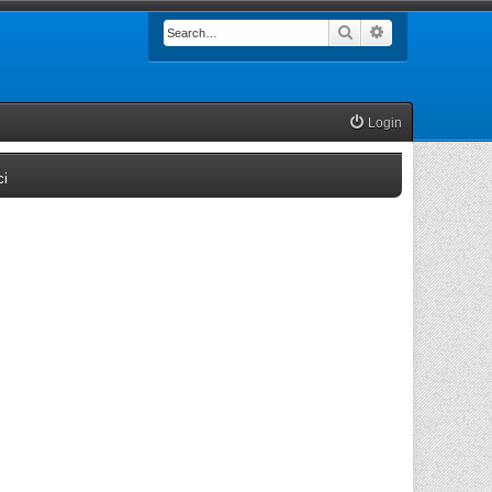
Search
Advanced searc
Login
(Opens a new tab)
ci