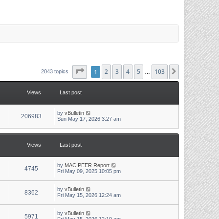
Page
1
1
of
2
103
3
4
5
103
Next
2043 topics
…
Views
Last post
L
by
vBulletin
V
206983
a
Sun May 17, 2026 3:27 am
s
i
t
p
e
o
Views
Last post
s
w
t
L
by
MAC PEER Report
s
V
4745
a
Fri May 09, 2025 10:05 pm
s
i
t
p
L
by
vBulletin
V
8362
e
o
a
Fri May 15, 2026 12:24 am
s
s
i
w
t
t
p
L
by
vBulletin
V
5971
e
o
a