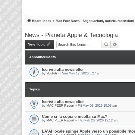
Board index
Mac Peer News - Segnalazioni, notizie, recensioni
News - Pianeta Apple & Tecnologia
New Topic
Search
Advanced 
Announcements
Iscriviti alla newsletter
by
vBulletin
»
Sun May 17, 2026 3:27 am
Topics
Iscriviti alla newsletter
by
MAC PEER Report
»
Fri May 09, 2025 10:05 pm
Come si fa copia e incolla su Mac?
by
MAC PEER Report
»
Thu Feb 26, 2026 12:12 am
LÂ’AI locale spinge Apple verso un possibile rit