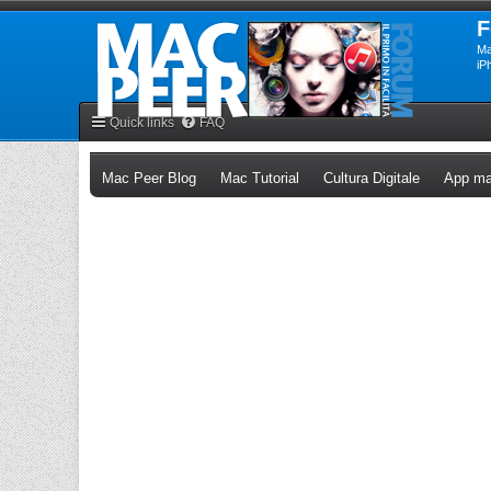
F
Ma
iP
Quick links
FAQ
(Opens a new tab)
(Opens a new tab)
(Opens a n
Mac Peer Blog
Mac Tutorial
Cultura Digitale
App ma