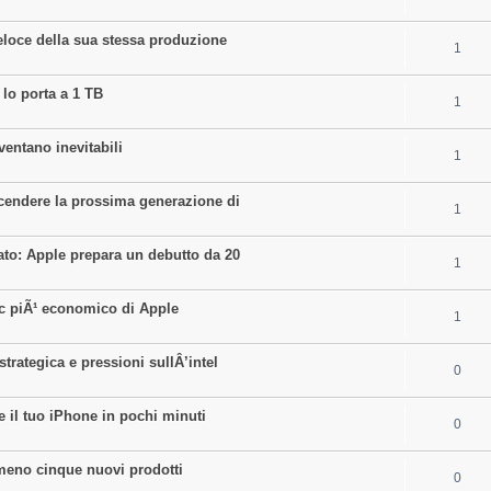
i
e
l
e
eloce della sua stessa produzione
R
1
p
i
s
e
l
e
 lo porta a 1 TB
R
1
p
i
s
e
l
e
ventano inevitabili
R
1
p
i
s
e
l
e
endere la prossima generazione di
R
1
p
i
s
e
l
e
to: Apple prepara un debutto da 20
R
1
p
i
s
e
l
e
ac piÃ¹ economico di Apple
R
1
p
i
s
e
l
e
rategica e pressioni sullÂ’intel
R
0
p
i
s
e
l
e
e il tuo iPhone in pochi minuti
R
0
p
i
s
e
l
e
lmeno cinque nuovi prodotti
R
0
p
i
s