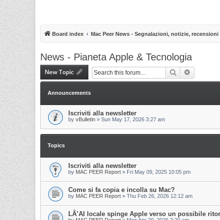
Board index
Mac Peer News - Segnalazioni, notizie, recensioni
News - Pianeta Apple & Tecnologia
New Topic
Search
Advanced 
Announcements
Iscriviti alla newsletter
by
vBulletin
»
Sun May 17, 2026 3:27 am
Topics
Iscriviti alla newsletter
by
MAC PEER Report
»
Fri May 09, 2025 10:05 pm
Come si fa copia e incolla su Mac?
by
MAC PEER Report
»
Thu Feb 26, 2026 12:12 am
LÂ’AI locale spinge Apple verso un possibile rit