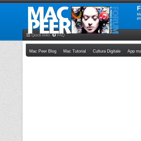
F
Ma
iP
Quick links
FAQ
(Opens a new tab)
(Opens a new tab)
(Opens a n
Mac Peer Blog
Mac Tutorial
Cultura Digitale
App ma