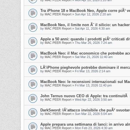
by
MAC PEER Report
»
Mon Apr 20, 2026 2:20 am
Tra iPhone 18 e MacBook Neo, Apple corre piÃ¹ v
by
MAC PEER Report
»
Sun Apr 12, 2026 2:20 am
MacBook Neo, il limite non Ã¨ il silicio: un hacker
by
MAC PEER Report
»
Sat Apr 11, 2026 4:30 am
Apple a 50 anni: quando i prodotti piÃ¹ criticati di
by
MAC PEER Report
»
Thu Mar 26, 2026 7:24 am
MacBook Neo: il Mac economico che potrebbe acc
by
MAC PEER Report
»
Sat Mar 21, 2026 11:40 am
LÂ’iPhone pieghevole potrebbe dominare il merca
by
MAC PEER Report
»
Fri Mar 13, 2026 2:14 am
MacBook Neo: le recensioni internazionali sul M
by
MAC PEER Report
»
Fri Mar 13, 2026 11:40 pm
John Ternus nuovo CEO di Apple: tra continuitÃ st
by
MAC PEER Report
»
Wed Apr 22, 2026 3:50 am
DarkSword: lÂ’attacco invisibile che puÃ² svuotar
by
MAC PEER Report
»
Sun Mar 22, 2026 5:04 am
Apple prepara una settimana di lanci: in arrivo a
by
MAC PEER Report
»
Mon Feb 23, 2026 4:30 am