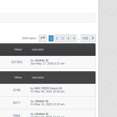
Page
1
1
of
2
103
3
4
5
103
Next
2043 topics
…
Views
Last post
L
by
vBulletin
V
207354
a
Sun May 17, 2026 3:27 am
s
i
t
p
e
o
Views
Last post
s
w
t
L
by
MAC PEER Report
s
V
4748
a
Fri May 09, 2025 10:05 pm
s
i
t
p
L
by
vBulletin
V
8377
e
o
a
Fri May 15, 2026 12:24 am
s
s
i
w
t
t
p
L
by
vBulletin
V
5982
e
o
a