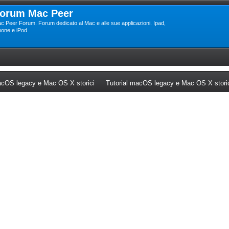
orum Mac Peer
c Peer Forum. Forum dedicato al Mac e alle sue applicazioni. Ipad,
hone e iPod
ew tab)
(Opens a new tab)
cOS legacy e Mac OS X storici
Tutorial macOS legacy e Mac OS X stori