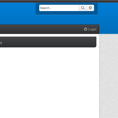
Search
Advanced searc
Login
(Opens a new tab)
ci