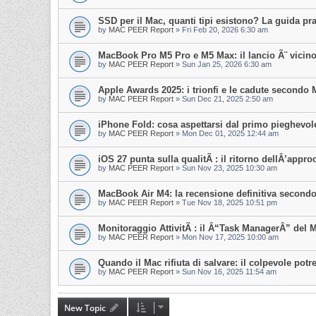
SSD per il Mac, quanti tipi esistono? La guida pra
by
MAC PEER Report
»
Fri Feb 20, 2026 6:30 am
MacBook Pro M5 Pro e M5 Max: il lancio Ã¨ vicino?
by
MAC PEER Report
»
Sun Jan 25, 2026 6:30 am
Apple Awards 2025: i trionfi e le cadute secondo
by
MAC PEER Report
»
Sun Dec 21, 2025 2:50 am
iPhone Fold: cosa aspettarsi dal primo pieghevol
by
MAC PEER Report
»
Mon Dec 01, 2025 12:44 am
iOS 27 punta sulla qualitÃ : il ritorno dellÂ’app
by
MAC PEER Report
»
Sun Nov 23, 2025 10:30 am
MacBook Air M4: la recensione definitiva secondo 
by
MAC PEER Report
»
Tue Nov 18, 2025 10:51 pm
Monitoraggio AttivitÃ : il Â“Task ManagerÂ” del 
by
MAC PEER Report
»
Mon Nov 17, 2025 10:00 am
Quando il Mac rifiuta di salvare: il colpevole po
by
MAC PEER Report
»
Sun Nov 16, 2025 11:54 am
New Topic