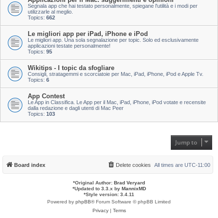
Segnala app che hai testato personalmente, spiegane l'utilità e i modi per
utilizzarle al meglio.
Topics:
662
Le migliori app per iPad, iPhone e iPod
Le migliori app. Una sola segnalazione per topic. Solo ed esclusivamente
applicazioni testate personalmente!
Topics:
95
Wikitips - I topic da sfogliare
Consigli, stratagemmi e scorciatoie per Mac, iPad, iPhone, iPod e Apple Tv.
Topics:
6
App Contest
Le App in Classifica. Le App per il Mac, iPad, iPhone, iPod votate e recensite
dalla redazione e dagli utenti di Mac Peer
Topics:
103
Jump to
Board index
Delete cookies
All times are
UTC-11:00
*
Original Author:
Brad Veryard
*
Updated to 3.3.x by
MannixMD
*
Style version: 3.4.11
Powered by
phpBB
® Forum Software © phpBB Limited
Privacy
|
Terms