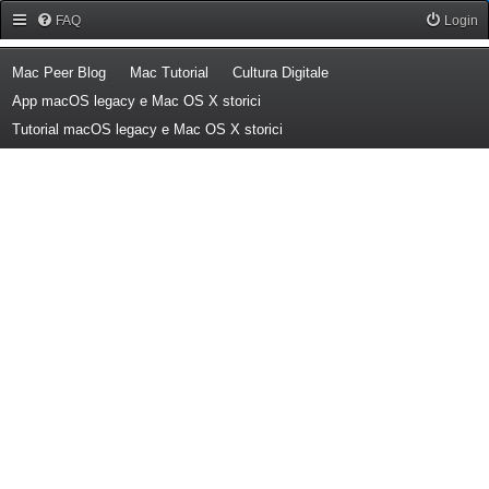
Forum Mac Peer
FAQ
Login
(Opens a new tab)
(Opens a new tab)
(Opens a new tab)
Mac Peer Blog
Mac Tutorial
Cultura Digitale
(Opens a new tab)
App macOS legacy e Mac OS X storici
(Opens a new tab)
Tutorial macOS legacy e Mac OS X storici