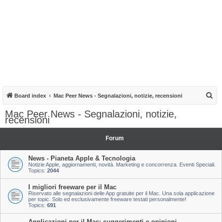
S
Board index
Mac Peer News - Segnalazioni, notizie, recensioni
e
Mac Peer News - Segnalazioni, notizie,
recensioni
a
r
Forum
c
h
News - Pianeta Apple & Tecnologia
Notizie Apple, aggiornamenti, novità. Marketing e concorrenza. Eventi Speciali.
Topics:
2044
I migliori freeware per il Mac
Riservato alle segnalazioni delle App gratuite per il Mac. Una sola applicazione
per topic. Solo ed esclusivamente freeware testati personalmente!
Topics:
691
Applicazioni per il Mac: suggerimenti e opinioni