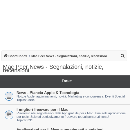
S
Board index
Mac Peer News - Segnalazioni, notizie, recensioni
e
Mac Peer News - Segnalazioni, notizie,
recensioni
a
r
Forum
c
h
News - Pianeta Apple & Tecnologia
Notizie Apple, aggiornamenti, novità. Marketing e concorrenza. Eventi Speciali.
Topics:
2044
I migliori freeware per il Mac
Riservato alle segnalazioni delle App gratuite per il Mac. Una sola applicazione
per topic. Solo ed esclusivamente freeware testati personalmente!
Topics:
691
Applicazioni per il Mac: suggerimenti e opinioni