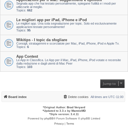
Segnala app che hai testato personalmente, spiegane l'utilità e i modi per
utilizzarle al meglio.
Topics:
662
Le migliori app per iPad, iPhone e iPod
Le migliori app. Una sola segnalazione per topic. Solo ed esclusivamente
applicazioni testate personalmente!
Topics:
95
Wikitips - I topic da sfogliare
Consigli, stratagemmi e scorciatoie per Mac, iPad, iPhone, iPod e Apple Tv.
Topics:
6
App Contest
Le App in Classifica. Le App per il Mac, iPad, iPhone, iPod votate e recensite
dalla redazione e dagli utenti di Mac Peer
Topics:
103
Jump to
Board index
Delete cookies
All times are
UTC-11:00
*
Original Author:
Brad Veryard
*
Updated to 3.3.x by
MannixMD
*
Style version: 3.4.11
Powered by
phpBB
® Forum Software © phpBB Limited
Privacy
|
Terms