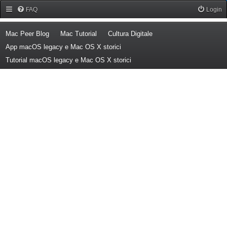
Forum Mac Peer
FAQ
Login
(Opens a new tab)
(Opens a new tab)
(Opens a new tab)
Mac Peer Blog
Mac Tutorial
Cultura Digitale
(Opens a new tab)
App macOS legacy e Mac OS X storici
(Opens a new tab)
Tutorial macOS legacy e Mac OS X storici