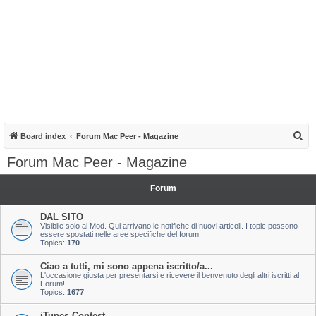
S
Board index
Forum Mac Peer - Magazine
e
Forum Mac Peer - Magazine
a
r
Forum
c
DAL SITO
h
Visibile solo ai Mod. Qui arrivano le notifiche di nuovi articoli. I topic possono
essere spostati nelle aree specifiche del forum.
Topics:
170
Ciao a tutti, mi sono appena iscritto/a...
L'occasione giusta per presentarsi e ricevere il benvenuto degli altri iscritti al
Forum!
Topics:
1677
iTunes Contest