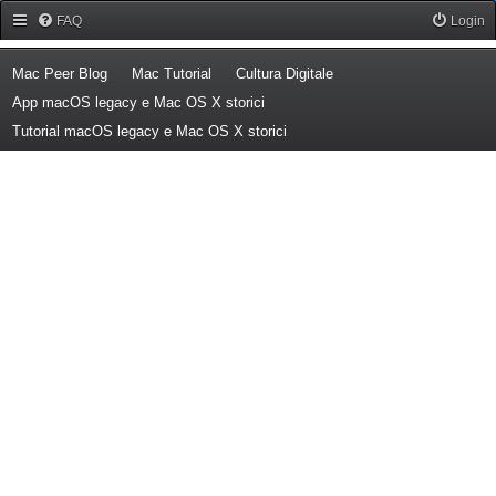
Forum Mac Peer
FAQ
Login
(Opens a new tab)
(Opens a new tab)
(Opens a new tab)
Mac Peer Blog
Mac Tutorial
Cultura Digitale
(Opens a new tab)
App macOS legacy e Mac OS X storici
(Opens a new tab)
Tutorial macOS legacy e Mac OS X storici