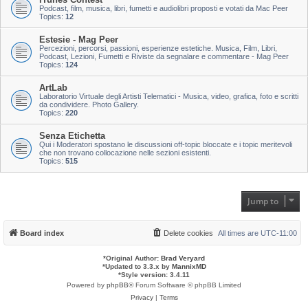
Podcast, film, musica, libri, fumetti e audiolibri proposti e votati da Mac Peer
Topics:
12
Estesie - Mag Peer
Percezioni, percorsi, passioni, esperienze estetiche. Musica, Film, Libri,
Podcast, Lezioni, Fumetti e Riviste da segnalare e commentare - Mag Peer
Topics:
124
ArtLab
Laboratorio Virtuale degli Artisti Telematici - Musica, video, grafica, foto e scritti
da condividere. Photo Gallery.
Topics:
220
Senza Etichetta
Qui i Moderatori spostano le discussioni off-topic bloccate e i topic meritevoli
che non trovano collocazione nelle sezioni esistenti.
Topics:
515
Jump to
Board index
Delete cookies
All times are
UTC-11:00
*
Original Author:
Brad Veryard
*
Updated to 3.3.x by
MannixMD
*
Style version: 3.4.11
Powered by
phpBB
® Forum Software © phpBB Limited
Privacy
|
Terms