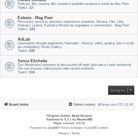
Podcast, film, musica, libri, fumetti e audiolibri proposti e votati da Mac Peer
Topics:
12
Estesie - Mag Peer
Percezioni, percorsi, passioni, esperienze estetiche. Musica, Film, Libri,
Podcast, Lezioni, Fumetti e Riviste da segnalare e commentare - Mag Peer
Topics:
124
ArtLab
Laboratorio Virtuale degli Artisti Telematici - Musica, video, grafica, foto e scritti
da condividere. Photo Gallery.
Topics:
220
Senza Etichetta
Qui i Moderatori spostano le discussioni off-topic bloccate e i topic meritevoli
che non trovano collocazione nelle sezioni esistenti.
Topics:
515
Jump to
Board index
Delete cookies
All times are
UTC-11:00
*
Original Author:
Brad Veryard
*
Updated to 3.3.x by
MannixMD
*
Style version: 3.4.11
Powered by
phpBB
® Forum Software © phpBB Limited
Privacy
|
Terms