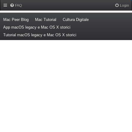
Forum Mac Peer
FAQ
Login
(Opens a new tab)
(Opens a new tab)
(Opens a new tab)
Mac Peer Blog
Mac Tutorial
Cultura Digitale
(Opens a new tab)
App macOS legacy e Mac OS X storici
(Opens a new tab)
Tutorial macOS legacy e Mac OS X storici