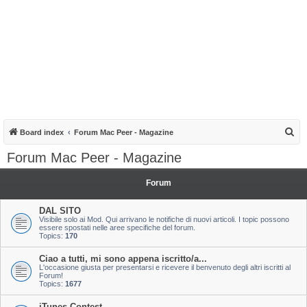
S
Board index
Forum Mac Peer - Magazine
e
Forum Mac Peer - Magazine
a
r
Forum
c
DAL SITO
h
Visibile solo ai Mod. Qui arrivano le notifiche di nuovi articoli. I topic possono
essere spostati nelle aree specifiche del forum.
Topics:
170
Ciao a tutti, mi sono appena iscritto/a...
L'occasione giusta per presentarsi e ricevere il benvenuto degli altri iscritti al
Forum!
Topics:
1677
iTunes Contest