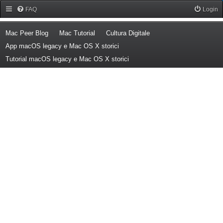
Forum Mac Peer
FAQ
Login
(Opens a new tab)
(Opens a new tab)
(Opens a new tab)
Mac Peer Blog
Mac Tutorial
Cultura Digitale
(Opens a new tab)
App macOS legacy e Mac OS X storici
(Opens a new tab)
Tutorial macOS legacy e Mac OS X storici