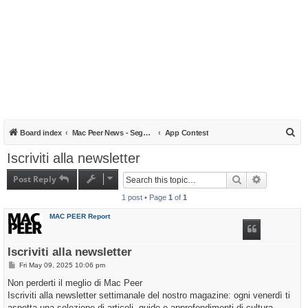
S
Board index
Mac Peer News - Segnalazioni, notizie, recensioni
App Contest
e
Iscriviti alla newsletter
a
Post Reply
Search
Advanced s
r
1 post • Page
1
of
1
c
h
MAC PEER Report
Iscriviti alla newsletter
P
Fri May 09, 2025 10:06 pm
o
s
Non perderti il meglio di Mac Peer
t
Iscriviti alla newsletter settimanale del nostro magazine: ogni venerdì ti
aspetta una selezione di articoli, guide e approfondimenti di cultura