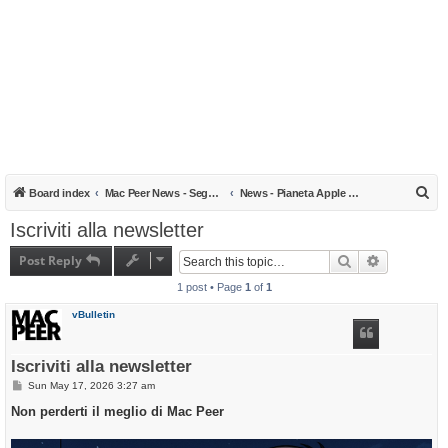
S
Board index
Mac Peer News - Segnalazioni, notizie, recensioni
News - Pianeta Apple & Tecnologia
e
Iscriviti alla newsletter
a
Post Reply
Search
Advanced s
r
1 post • Page
1
of
1
c
h
vBulletin
Iscriviti alla newsletter
P
Sun May 17, 2026 3:27 am
o
s
Non perderti il meglio di Mac Peer
t