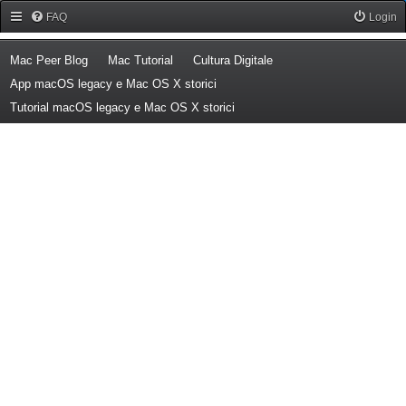
Forum Mac Peer
FAQ
Login
(Opens a new tab)
(Opens a new tab)
(Opens a new tab)
Mac Peer Blog
Mac Tutorial
Cultura Digitale
(Opens a new tab)
App macOS legacy e Mac OS X storici
(Opens a new tab)
Tutorial macOS legacy e Mac OS X storici