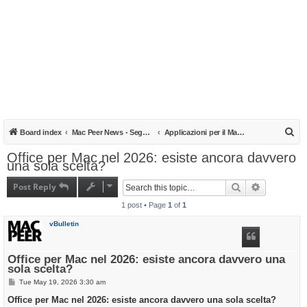
S
Board index
Mac Peer News - Segnalazioni, notizie, recensioni
Applicazioni per il Mac: suggerimenti e opinioni
e
Office per Mac nel 2026: esiste ancora davvero
una sola scelta?
a
r
Post Reply
Search
Advanced s
c
1 post • Page
1
of
1
h
vBulletin
Office per Mac nel 2026: esiste ancora davvero una
sola scelta?
P
Tue May 19, 2026 3:30 am
o
s
Office per Mac nel 2026: esiste ancora davvero una sola scelta?
t