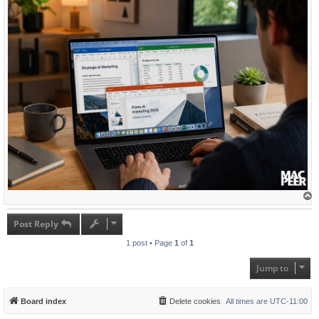
T
o
p
Post Reply
1 post • Page
1
of
1
Jump to
Board index
Delete cookies
All times are
UTC-11:00