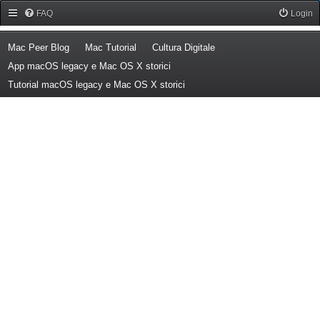
Forum Mac Peer
FAQ
Login
(Opens a new tab)
(Opens a new tab)
(Opens a new tab)
Mac Peer Blog
Mac Tutorial
Cultura Digitale
(Opens a new tab)
App macOS legacy e Mac OS X storici
(Opens a new tab)
Tutorial macOS legacy e Mac OS X storici