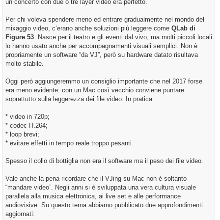
un concerto con due o tre layer video era perfetto.
Per chi voleva spendere meno ed entrare gradualmente nel mondo del
mixaggio video, c’erano anche soluzioni più leggere come
QLab di
Figure 53
. Nasce per il teatro e gli eventi dal vivo, ma molti piccoli locali
lo hanno usato anche per accompagnamenti visuali semplici. Non è
propriamente un software “da VJ”, però su hardware datato risultava
molto stabile.
Oggi però aggiungeremmo un consiglio importante che nel 2017 forse
era meno evidente: con un Mac così vecchio conviene puntare
soprattutto sulla leggerezza dei file video. In pratica:
* video in 720p;
* codec H.264;
* loop brevi;
* evitare effetti in tempo reale troppo pesanti.
Spesso il collo di bottiglia non era il software ma il peso dei file video.
Vale anche la pena ricordare che il VJing su Mac non è soltanto
“mandare video”. Negli anni si è sviluppata una vera cultura visuale
parallela alla musica elettronica, ai live set e alle performance
audiovisive. Su questo tema abbiamo pubblicato due approfondimenti
aggiornati: