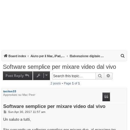
S
Board index
Aiuto per il Mac, iPad, iPhone e iPod
Elaborazione digitale su Mac
e
Software semplice per mixare video dal vivo
a
Post Reply
Search
Advanced s
r
2 posts • Page
1
of
1
c
h
tacitus33
Approdato su Mac Peer
Software semplice per mixare video dal vivo
P
Sun Apr 30, 2017 11:57 am
o
s
Un saluto a tutti,
t
Sto cercando un software semplice per mixare due, al massimo tre