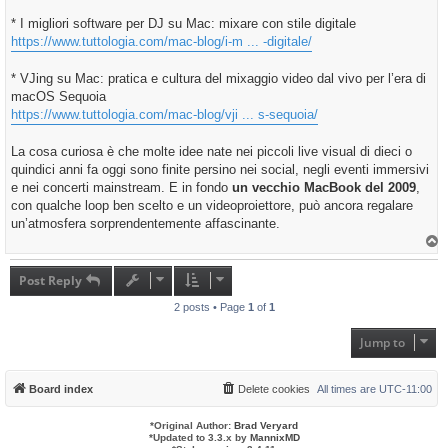
* I migliori software per DJ su Mac: mixare con stile digitale
https://www.tuttologia.com/mac-blog/i-m ... -digitale/
* VJing su Mac: pratica e cultura del mixaggio video dal vivo per l’era di
macOS Sequoia
https://www.tuttologia.com/mac-blog/vji ... s-sequoia/
La cosa curiosa è che molte idee nate nei piccoli live visual di dieci o
quindici anni fa oggi sono finite persino nei social, negli eventi immersivi
e nei concerti mainstream. E in fondo
un vecchio MacBook del 2009
,
con qualche loop ben scelto e un videoproiettore, può ancora regalare
un’atmosfera sorprendentemente affascinante.
T
o
p
Post Reply
2 posts • Page
1
of
1
Jump to
Board index
Delete cookies
All times are
UTC-11:00
*
Original Author:
Brad Veryard
*
Updated to 3.3.x by
MannixMD