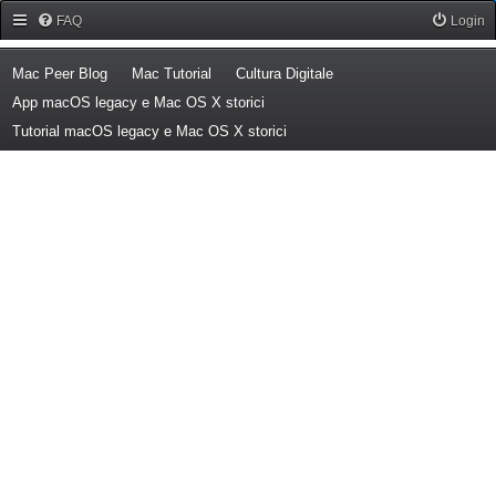
Forum Mac Peer
FAQ
Login
(Opens a new tab)
(Opens a new tab)
(Opens a new tab)
Mac Peer Blog
Mac Tutorial
Cultura Digitale
(Opens a new tab)
App macOS legacy e Mac OS X storici
(Opens a new tab)
Tutorial macOS legacy e Mac OS X storici