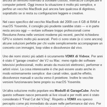
ancora un territorio riservato a software costosi, interfacce complicate e
computer potenti. Oggi invece la situazione è molto più semplice, e
perfino un vecchio MacBook può ancora fare qualcosa di dignitoso,
soprattutto se si resta su configurazioni leggere e creative.
Nel caso specifico del vecchio MacBook del 2009 con 4 GB di RAM e
macOS Yosemite, il consiglio più prudente sarebbe stato — e in parte
resta ancora oggi — evitare software troppo professionali come
Resolume Arena nelle versioni moderne più recenti, perché richiedono
GPU e sistemi molto più avanzati. Però ci sono state (e ci sono ancora)
alcune soluzioni perfette per chi vuole semplicemente accompagnare un
concerto con immagini, loop video e dissolvenze dal vivo.
Uno dei nomi storici più adatti è sicuramente
VDMX di Vidvox
. Per anni
è stato il “garage creativo” dei VJ su Mac: meno rigido dei software
televisivi professionali, molto amato da musicisti elettronici, performer e
artisti visivi. La cosa interessante è che può essere usato anche in
modo estremamente semplice: due canali video, qualche effetto,
dissolvenze manuali e uscita verso il proiettore. Inoltre le vecchie
versioni funzionavano bene proprio su macOS Yosemite.
Un’altra soluzione molto popolare era
Modul8 di GarageCube
. Anche
questo software nasce pensando ai live visual e per molti anni è stato
considerato il “Final Cut del VJing”. Rispetto a
VDMX
era spesso
percepito come più immediato da usare nelle performance dal vivo. Per