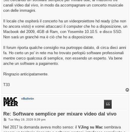
canali video dal vivo, in modo da accompagnare un concerto musicale
con delle immagini.
Il locale che ospiterà il concerto ha un videoproiettore hd ready (che non
ho ancora visto) e vorrei attaccarci il computer che ho a disposizione, un
Macbook del 2009, 4GB di Ram, con Yosemite 10.10.5. e disco SSD.
Non sarà un granché ma è ciò che ho a disposizione.
Il forum riporta qualche consiglio ma purtroppo datato, di circa dieci anni
fa. Ho certo un po' in rete ma ho trovato perlopiù software professionali
mentre cerco qualcosa di semplice, non essendo un esperto. Va bene
anche un software a pagamento.
Ringrazio anticipatamente.
T33
T
o
p
vBulletin
Re: Software semplice per mixare video dal vivo
P
Tue May 19, 2026 9:39 pm
o
s
Nel 2017 la domanda aveva molto senso: il
VJing su Mac
sembrava
t