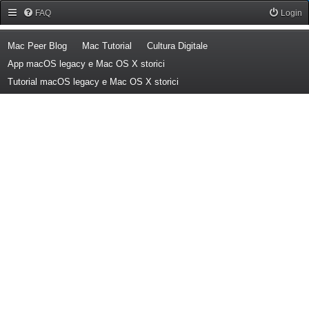
Forum Mac Peer
FAQ
Login
(Opens a new tab)
(Opens a new tab)
(Opens a new tab)
Mac Peer Blog
Mac Tutorial
Cultura Digitale
(Opens a new tab)
App macOS legacy e Mac OS X storici
(Opens a new tab)
Tutorial macOS legacy e Mac OS X storici