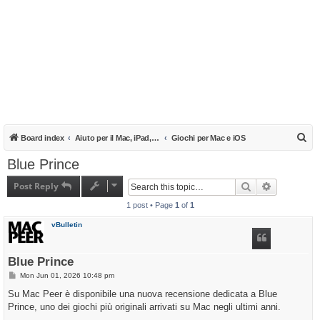
S
Board index
Aiuto per il Mac, iPad, iPhone e iPod
Giochi per Mac e iOS
e
Blue Prince
a
Post Reply
Search
Advanced s
r
1 post • Page
1
of
1
c
h
vBulletin
Blue Prince
P
Mon Jun 01, 2026 10:48 pm
o
s
Su Mac Peer è disponibile una nuova recensione dedicata a Blue
t
Prince, uno dei giochi più originali arrivati su Mac negli ultimi anni.