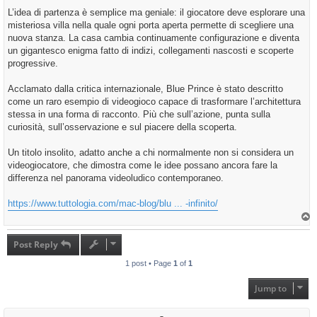
L’idea di partenza è semplice ma geniale: il giocatore deve esplorare una
misteriosa villa nella quale ogni porta aperta permette di scegliere una
nuova stanza. La casa cambia continuamente configurazione e diventa
un gigantesco enigma fatto di indizi, collegamenti nascosti e scoperte
progressive.
Acclamato dalla critica internazionale, Blue Prince è stato descritto
come un raro esempio di videogioco capace di trasformare l’architettura
stessa in una forma di racconto. Più che sull’azione, punta sulla
curiosità, sull’osservazione e sul piacere della scoperta.
Un titolo insolito, adatto anche a chi normalmente non si considera un
videogiocatore, che dimostra come le idee possano ancora fare la
differenza nel panorama videoludico contemporaneo.
https://www.tuttologia.com/mac-blog/blu ... -infinito/
T
o
p
Post Reply
1 post • Page
1
of
1
Jump to