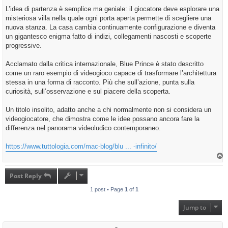
L’idea di partenza è semplice ma geniale: il giocatore deve esplorare una
misteriosa villa nella quale ogni porta aperta permette di scegliere una
nuova stanza. La casa cambia continuamente configurazione e diventa
un gigantesco enigma fatto di indizi, collegamenti nascosti e scoperte
progressive.
Acclamato dalla critica internazionale, Blue Prince è stato descritto
come un raro esempio di videogioco capace di trasformare l’architettura
stessa in una forma di racconto. Più che sull’azione, punta sulla
curiosità, sull’osservazione e sul piacere della scoperta.
Un titolo insolito, adatto anche a chi normalmente non si considera un
videogiocatore, che dimostra come le idee possano ancora fare la
differenza nel panorama videoludico contemporaneo.
https://www.tuttologia.com/mac-blog/blu ... -infinito/
T
o
p
Post Reply
1 post • Page
1
of
1
Jump to