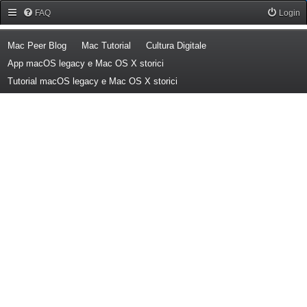
Forum Mac Peer
FAQ
Login
(Opens a new tab)
(Opens a new tab)
(Opens a new tab)
Mac Peer Blog
Mac Tutorial
Cultura Digitale
(Opens a new tab)
App macOS legacy e Mac OS X storici
(Opens a new tab)
Tutorial macOS legacy e Mac OS X storici