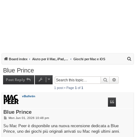
S
Board index
Aiuto per il Mac, iPad, iPhone e iPod
Giochi per Mac e iOS
e
Blue Prince
a
Post Reply
Search
Advanced s
r
1 post • Page
1
of
1
c
h
vBulletin
Blue Prince
P
Mon Jun 01, 2026 10:48 pm
o
s
Su Mac Peer è disponibile una nuova recensione dedicata a Blue
t
Prince, uno dei giochi più originali arrivati su Mac negli ultimi anni.