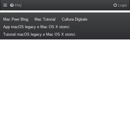
Forum Mac Peer
FAQ
Login
(Opens a new tab)
(Opens a new tab)
(Opens a new tab)
Mac Peer Blog
Mac Tutorial
Cultura Digitale
(Opens a new tab)
App macOS legacy e Mac OS X storici
(Opens a new tab)
Tutorial macOS legacy e Mac OS X storici