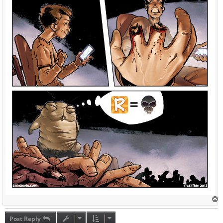
T
o
p
Post Reply