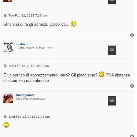
P
Tue Feb 12, 2013 7:27 am
o
s
Stricnino ci fa gli scherzi. Diabolico...
t
T
o
p
Luthien
Pietra Miliare di Mac Peer
P
Tue Feb 12, 2013 10:08 am
o
s
È un sorriso di apprezzamento, vero? Gli piacciamo?
??:A distanza
t
di sicurezza naturalmente...
T
o
p
timothymoth
Mac Peer Aficionado
P
Wed Feb 13, 2013 12:05 am
o
s
t
T