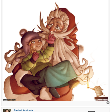
T
o
p
Padmé Amidala