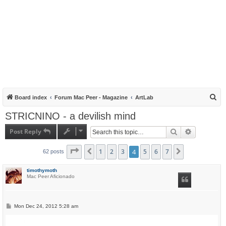
S
Board index
Forum Mac Peer - Magazine
ArtLab
e
STRICNINO - a devilish mind
a
Post Reply
Search
Advanced s
r
c
Page
4
of
1
7
2
3
4
5
6
7
Previous
Next
62 posts
h
timothymoth
Mac Peer Aficionado
P
Mon Dec 24, 2012 5:28 am
o
s
t