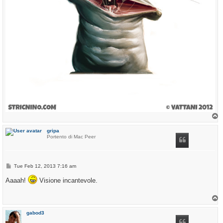
T
o
p
gripa
Portento di Mac Peer
P
Tue Feb 12, 2013 7:16 am
o
s
Aaaah!
Visione incantevole.
t
T
o
p
gabod3