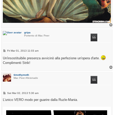
T
o
p
gripa
Portento di Mac Peer
P
Fri Mar 01, 2013 11:03 am
o
s
Un'insostituibile presenza avvicinò alla perfezione un'opera d'arte.
t
Complimenti Strik!
T
o
p
timothymoth
Mac Peer Aficionado
P
Sat Mar 02, 2013 5:30 am
o
s
L'unico VERO modo per guarire dalla Ruzle-Mania.
t