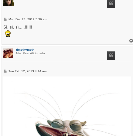
P
Mon Dec 24, 2012 5:36 am
o
s
Sì, sì, sì.....!!!!!!
t
T
o
p
timothymoth
Mac Peer Aficionado
P
Tue Feb 12, 2013 4:14 am
o
s
t