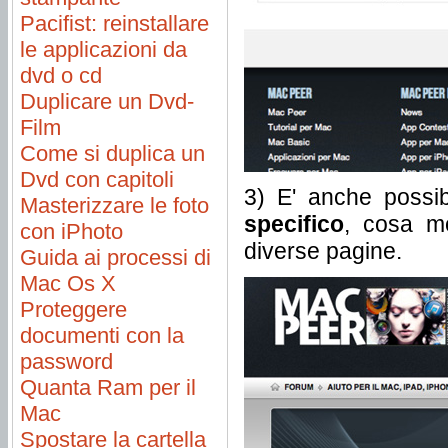
Pacifist: reinstallare
le applicazioni da
dvd o cd
Duplicare un Dvd-
Film
Come si duplica un
Dvd con capitoli
3) E' anche possib
Masterizzare le foto
specifico
, cosa mo
con iPhoto
diverse pagine.
Guida ai processi di
Mac Os X
Proteggere
documenti con la
password
Quanta Ram per il
Mac
Spostare la cartella