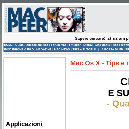
Sapere cercare: istruzioni p
HOME
|
Guida Applicazioni Mac
|
Forum Mac
|
I migliori Tutorial
|
Mac Basic
|
Mac Freew
iPOD iPHONE & iPAD
|
MAGAZINE
|
MAC NEWS
|
TIPS e TUTORIAL
|
LA POSTA DI MP
|
F
Mac Os X - Tips e m
C
E S
- Qua
Applicazioni